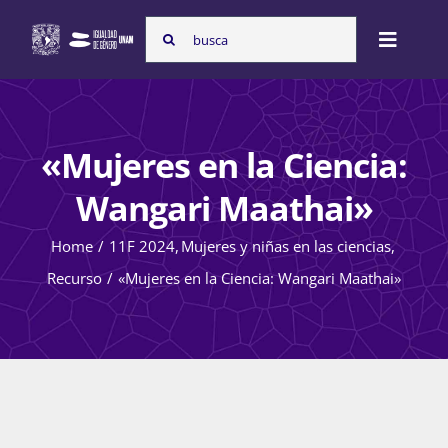
Skip
Search
to
Toggle
for:
content
Naviga
Inicio
«Mujeres en la Ciencia:
Nosotras
Wangari Maathai»
Home
11F 2024
Mujeres y niñas en las ciencias
Programas
Recurso
«Mujeres en la Ciencia: Wangari Maathai»
Atención de la violencia de género
Cursos