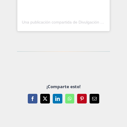
Una publicación compartida de Divulgación de la Ciencia (@dgdcunam)
¡Comparte esto!
Facebook
X
LinkedIn
WhatsApp
Pinterest
Email