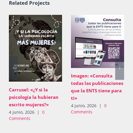
Related Projects
Imagen: «Consulta
todas las publicaciones
Carrusel: «¿Y si la
que la ENTS tiene para
psicología la hubieran
ti»
escrito mujeres?»
4 junio, 2026
|
0
Comments
4 junio, 2026
|
0
Comments