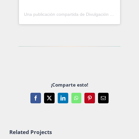
Una publicación compartida de Divulgación de la Ciencia (@dgdcunam)
¡Comparte esto!
Facebook
X
LinkedIn
WhatsApp
Pinterest
Email
Related Projects