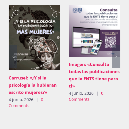
Imagen: «Consulta
todas las publicaciones
Carrusel: «¿Y si la
que la ENTS tiene para
psicología la hubieran
ti»
escrito mujeres?»
4 junio, 2026
|
0
Comments
4 junio, 2026
|
0
Comments