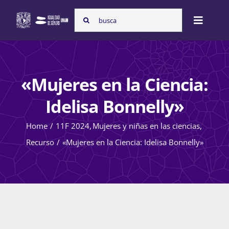
Skip
Search
to
Toggle
for:
content
Naviga
Inicio
«Mujeres en la Ciencia:
Nosotras
Idelisa Bonnelly»
Home
11F 2024
Mujeres y niñas en las ciencias
Programas
Recurso
«Mujeres en la Ciencia: Idelisa Bonnelly»
Atención de la violencia de género
Cursos