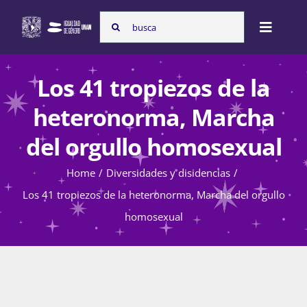
Skip
Search
to
Toggle
for:
content
Naviga
Inicio
Los 41 tropiezos de la
heteronorma, Marcha
Nosotras
del orgullo homosexual
Home
Diversidades y disidencias
Programas
Los 41 tropiezos de la heteronorma, Marcha del orgullo
homosexual
Atención de la violencia de género
Cursos