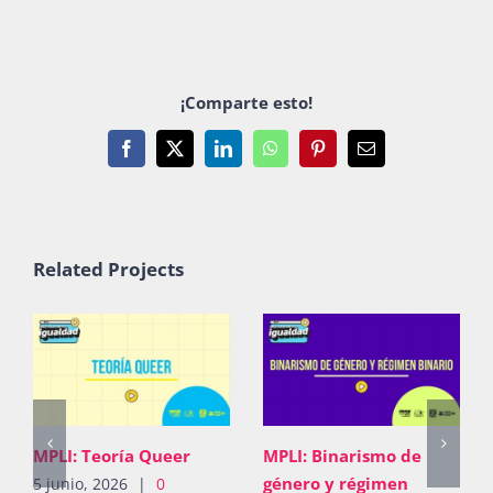
Publicaciones
¡Comparte esto!
Bienvenida generación 2027-1
Facebook
X
LinkedIn
WhatsApp
Pinterest
Email
Related Projects
MPLI: Teoría Queer
MPLI: Binarismo de
género y régimen
5 junio, 2026
|
0