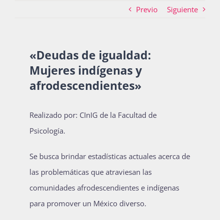
Previo
Siguiente
Actividades
«Deudas de igualdad:
Mujeres indígenas y
La Boletina
afrodescendientes»
Blog
Realizado por: CInIG de la Facultad de
Psicología.
Recursos
Se busca brindar estadísticas actuales acerca de
las problemáticas que atraviesan las
comunidades afrodescendientes e indígenas
Súmate
para promover un México diverso.