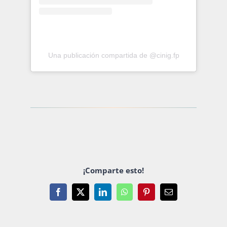
Una publicación compartida de @cinig.fp
¡Comparte esto!
Facebook
X
LinkedIn
WhatsApp
Pinterest
Email