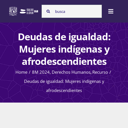
Skip
Search
to
Toggle
for:
content
Naviga
Inicio
Deudas de igualdad:
Mujeres indígenas y
Nosotras
afrodescendientes
Home
8M 2024
Derechos Humanos
Recurso
Programas
Deudas de igualdad: Mujeres indígenas y
afrodescendientes
Atención de la violencia de género
Cursos