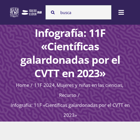
Skip
Search
to
Toggle
for:
content
Naviga
Infografía: 11F
Inicio
«Científicas
galardonadas por el
Nosotras
CVTT en 2023»
Home
11F 2024
Mujeres y niñas en las ciencias
Programas
Recurso
Infografía: 11F «Científicas galardonadas por el CVTT en
Atención de la violencia de género
2023»
Cursos