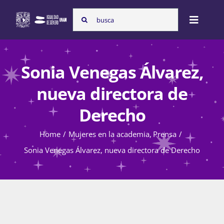
Skip
Search
to
Toggle
for:
content
Naviga
Inicio
Sonia Venegas Álvarez,
nueva directora de
Nosotras
Derecho
Home
Mujeres en la academia
Prensa
Programas
Sonia Venegas Álvarez, nueva directora de Derecho
Atención de la violencia de género
Cursos