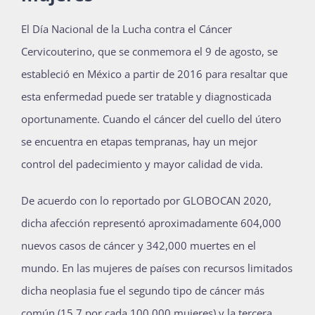
Publicaciones
E
l Día Nacional de la Lucha contra el Cáncer
Cervicouterino, que se conmemora el 9 de agosto, se
estableció en México a partir de 2016 para resaltar que
Bienvenida generación 2027-1
esta enfermedad puede ser tratable y diagnosticada
oportunamente. Cuando el cáncer del cuello del útero
se encuentra en etapas tempranas, hay un mejor
control del padecimiento y mayor calidad de vida.
De acuerdo con lo reportado por GLOBOCAN 2020,
dicha afección representó aproximadamente 604,000
nuevos casos de cáncer y 342,000 muertes en el
mundo. En las mujeres de países con recursos limitados
dicha neoplasia fue el segundo tipo de cáncer más
común (15.7 por cada 100,000 mujeres) y la tercera