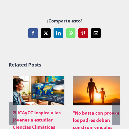
¡Comparte esto!
Facebook
X
LinkedIn
WhatsApp
Pinterest
Email
Related Posts
El ICAyCC inspira a las
“No basta con proveer;
jóvenes a estudiar
los padres deben
Ciencias Climáticas
construir vínculos