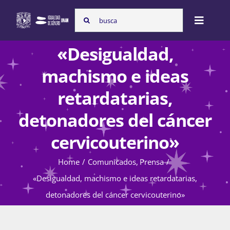
Skip
Search
to
Toggle
for:
content
Naviga
«Desigualdad,
Inicio
machismo e ideas
retardatarias,
Nosotras
detonadores del cáncer
cervicouterino»
Programas
Home
Comunicados
Prensa
«Desigualdad, machismo e ideas retardatarias,
Atención de la violencia de género
detonadores del cáncer cervicouterino»
Cursos