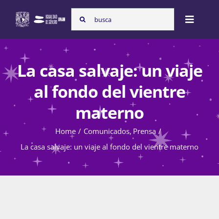
Skip
Search
to
Toggle
for:
content
Naviga
Inicio
La casa salvaje: un viaje
al fondo del vientre
Nosotras
materno
Home
Comunicados
Prensa
Programas
La casa salvaje: un viaje al fondo del vientre materno
Atención de la violencia de género
Cursos