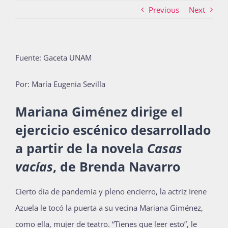
Previous
Next
Actividades
Fuente: Gaceta UNAM
La Boletina
Por: María Eugenia Sevilla
Mariana Giménez dirige el
Blog
ejercicio escénico desarrollado
a partir de la novela
Casas
Recursos
vacías
, de Brenda Navarro
C
ierto día de pandemia y pleno encierro, la actriz Irene
Súmate
Azuela le tocó la puerta a su vecina Mariana Giménez,
como ella, mujer de teatro. “Tienes que leer esto”, le