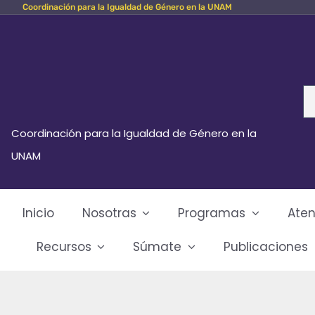
Coordinación para la Igualdad de Género en la UNAM
Skip
to
content
Se
fo
Coordinación para la Igualdad de Género en la
UNAM
Inicio
Nosotras
Programas
Aten
Recursos
Súmate
Publicaciones