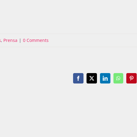
s
,
Prensa
|
0 Comments
Facebook
X
LinkedIn
WhatsAp
Pin