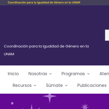
Coordinación para la Igualdad de Género en la UNAM
Skip
to
content
Se
fo
Coordinación para la Igualdad de Género en la
UNAM
Inicio
Nosotras
Programas
Aten
Recursos
Súmate
Publicaciones