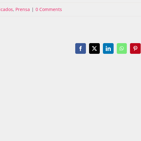
cados
,
Prensa
|
0 Comments
Facebook
X
LinkedIn
WhatsAp
Pin