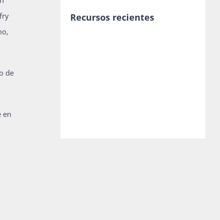
fry
Recursos recientes
mo,
o de
e en