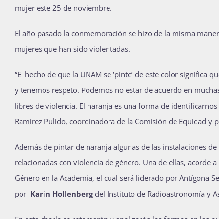
mujer este 25 de noviembre.
El año pasado la conmemoración se hizo de la misma manera
mujeres que han sido violentadas.
“El hecho de que la UNAM se ‘pinte’ de este color signific
y tenemos respeto. Podemos no estar de acuerdo en muchas co
libres de violencia. El naranja es una forma de identificar
Ramírez Pulido, coordinadora de la Comisión de Equidad y pr
Además de pintar de naranja algunas de las instalaciones de 
relacionadas con violencia de género. Una de ellas, acorde a l
Género en la Academia, el cual será liderado por Antígona S
por
Karin Hollenberg
del Instituto de Radioastronomía y As
En esta charla se retomarán y analizarán las formas en las 