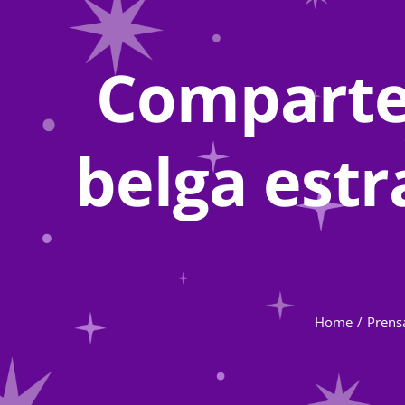
Comparte
belga estr
Home
Prens