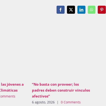
Facebook
X
LinkedIn
WhatsAp
Pin
 las jóvenes a
“No basta con proveer; los
Climáticas
padres deben construir vínculos
afectivos”
Comments
6 agosto, 2026
|
0 Comments