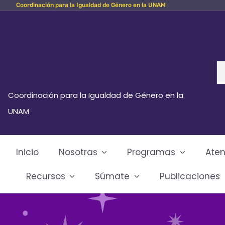
Coordinación para la Igualdad de Género en la UNAM
Skip
to
content
Se
fo
Coordinación para la Igualdad de Género en la
UNAM
Inicio
Nosotras
Programas
Aten
Recursos
Súmate
Publicaciones