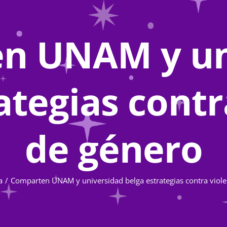
n UNAM y un
ategias contr
de género
a
Comparten UNAM y universidad belga estrategias contra viole