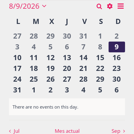
Eventos
8/9/2026
Nav
Buscar
Búsqueda
Mes
Seleccionar
de
Show
Calendario
L
LUNES
M
MARTES
X
MIÉRCOLES
J
JUEVES
V
VIERNES
S
SÁBADO
D
DO
y
fecha.
Actividades
vist
Filters
de
navegació
de
0
0
0
0
0
0
0
27
28
29
30
31
1
2
Eventos
Eve
de
eventos
eventos
eventos
eventos
eventos
eventos
even
0
0
0
0
0
0
0
3
4
5
6
7
8
9
La Boletina
vistas
eventos
eventos
eventos
eventos
eventos
eventos
even
0
0
0
0
0
0
0
10
11
12
13
14
15
16
de
eventos
eventos
eventos
eventos
eventos
eventos
event
0
0
0
0
0
0
0
17
18
19
20
21
22
23
Blog
Eventos
eventos
eventos
eventos
eventos
eventos
eventos
event
0
0
0
0
0
0
0
24
25
26
27
28
29
30
eventos
eventos
eventos
eventos
eventos
eventos
event
0
0
0
0
0
0
0
31
1
2
3
4
5
6
Recursos
eventos
eventos
eventos
eventos
eventos
eventos
even
There are no events on this day.
Notice
Súmate
Jul
Mes actual
Sep