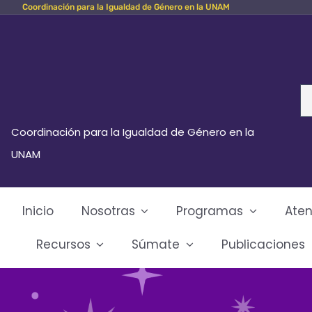
Coordinación para la Igualdad de Género en la UNAM
Skip
to
content
Se
fo
Coordinación para la Igualdad de Género en la
UNAM
Inicio
Nosotras
Programas
Aten
Recursos
Súmate
Publicaciones