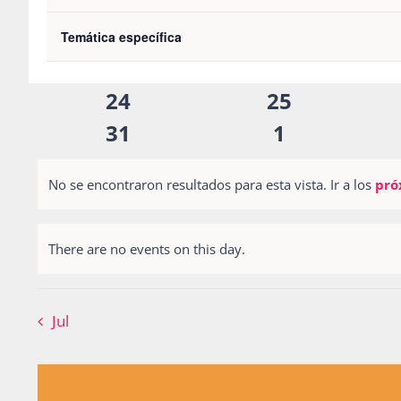
eventos
eventos
0
0
3
4
Eventos
the
eventos
eventos
0
0
10
11
Temática específica
form
eventos
eventos
0
0
17
18
inputs
eventos
eventos
0
0
24
25
will
eventos
eventos
0
0
cause
31
1
the
eventos
eventos
list
No se encontraron resultados para esta vista. Ir a los
pró
Notice
of
events
There are no events on this day.
Notice
to
refresh
Jul
with
the
filtered