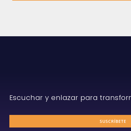
results.
Escuchar y enlazar para transfo
SUSCRÍBETE