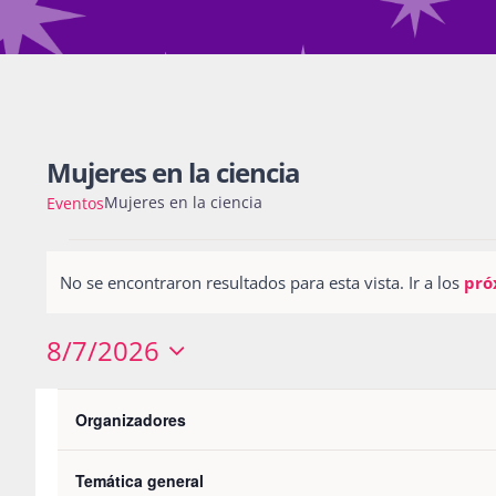
Mujeres en la ciencia
Mujeres en la ciencia
Eventos
Eventos
No se encontraron resultados para esta vista. Ir a los
pró
Notice
8/7/2026
Seleccionar
Filters
L
LUNES
M
MARTES
Calendario
fecha.
Changing
Organizadores
any
0
0
27
28
de
of
Temática general