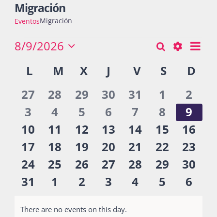
Migración
Migración
Eventos
Actividades
Eventos
8/9/2026
Nav
Buscar
Búsqueda
Mes
Seleccionar
de
Show
Calendario
L
LUNES
M
MARTES
X
MIÉRCOLES
J
JUEVES
V
VIERNES
S
SÁBADO
D
DO
y
fecha.
vist
La Boletina
Filters
de
navegació
de
0
0
0
0
0
0
0
27
28
29
30
31
1
2
Eventos
Eve
de
eventos
eventos
eventos
eventos
eventos
eventos
even
0
0
0
0
0
0
0
3
4
5
6
7
8
9
Blog
vistas
eventos
eventos
eventos
eventos
eventos
eventos
even
0
0
0
0
0
0
0
10
11
12
13
14
15
16
de
eventos
eventos
eventos
eventos
eventos
eventos
event
0
0
0
0
0
0
0
17
18
19
20
21
22
23
Recursos
Eventos
eventos
eventos
eventos
eventos
eventos
eventos
event
0
0
0
0
0
0
0
24
25
26
27
28
29
30
eventos
eventos
eventos
eventos
eventos
eventos
event
0
0
0
0
0
0
0
31
1
2
3
4
5
6
Súmate
eventos
eventos
eventos
eventos
eventos
eventos
even
There are no events on this day.
Notice