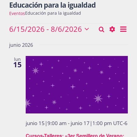
Educación para la igualdad
Educación para la igualdad
Eventos
Actividades
Eventos
6/15/2026
 - 
8/6/2026
Nav
Buscar
Búsqueda
Lista
Seleccionar
de
Show
y
fecha.
junio 2026
vist
La Boletina
Filters
navegació
de
lun
15
Eve
de
Blog
vistas
de
Recursos
Eventos
Súmate
junio 15|9:00 am
-
junio 17|1:00 pm
UTC-6
Cursos-Talleres: «3er Semillero de Verano: