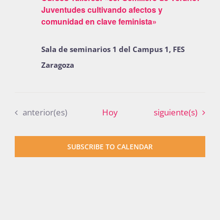
Juventudes cultivando afectos y
Publicaciones
comunidad en clave feminista»
Sala de seminarios 1 del Campus 1, FES
Bienvenida generación 2027-1
Zaragoza
Eventos
Eventos
anterior(es)
Hoy
siguiente(s)
SUBSCRIBE TO CALENDAR