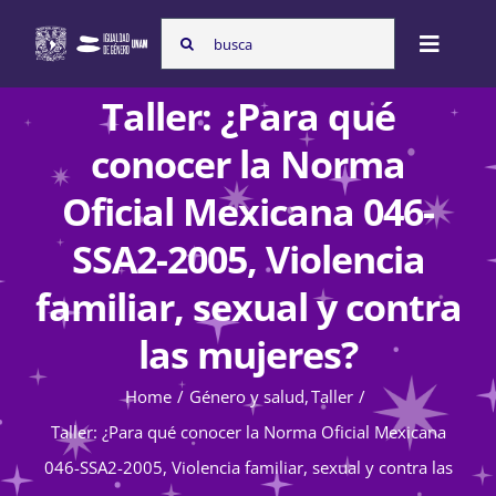
Skip
Search
to
Toggle
for:
content
Naviga
Taller: ¿Para qué
Inicio
conocer la Norma
Oficial Mexicana 046-
Nosotras
SSA2-2005, Violencia
familiar, sexual y contra
Programas
las mujeres?
Atención de la violencia de género
Home
Género y salud
Taller
Taller: ¿Para qué conocer la Norma Oficial Mexicana
046-SSA2-2005, Violencia familiar, sexual y contra las
Cursos