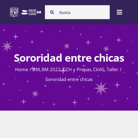
Skip
Search
to
Toggle
for:
content
Naviga
Inicio
Sororidad entre chicas
Nosotras
Home
8M
8M 2022
CCH y Prepas
CInIG
Taller
Sororidad entre chicas
Programas
Atención de la violencia de género
Cursos