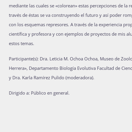
mediante las cuales se «colorean» estas percepciones de la r
Publicaciones
través de éstas se va construyendo el futuro y así poder r
con los esquemas represores. A través de la experiencia pro
Bienvenida generación 2027-1
científica y profesora y con ejemplos de proyectos de mis al
estos temas.
Participante(s): Dra. Leticia M. Ochoa Ochoa, Museo de Zoolo
Herrera», Departamento Biología Evolutiva Facultad de Cien
y Dra. Karla Ramírez Pulido (moderadora).
Dirigido a: Público en general.