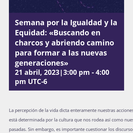
Semana por la Igualdad y la
Actividades
Equidad: «Buscando en
charcos y abriendo camino
La Boletina
para formar a las nuevas
generaciones»
Blog
21 abril, 2023|3:00 pm
-
4:00
pm
UTC-6
Recursos
La percepción de la vida dicta enteramente nuestras accione
Súmate
está determinada por la cultura que nos rodea así como nues
pasadas. Sin embargo, es importante cuestionar los discursos