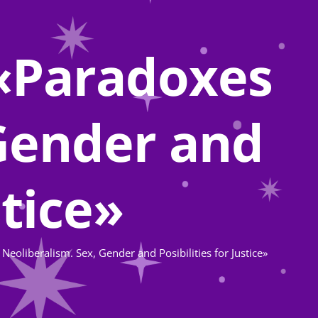
 «Paradoxes
 Gender and
stice»
Neoliberalism. Sex, Gender and Posibilities for Justice»