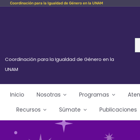
Coordinación para la Igualdad de Género en la UNAM
Skip
to
content
Se
fo
Coordinación para la Igualdad de Género en la
UNAM
Inicio
Nosotras
Programas
Aten
Recursos
Súmate
Publicaciones