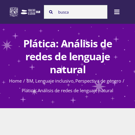
Skip
Search
to
Toggle
for:
content
Naviga
Inicio
Plática: Análisis de
redes de lenguaje
Nosotras
natural
Home
8M
Lenguaje inclusivo
Perspectiva de género
Programas
Plática: Análisis de redes de lenguaje natural
Atención de la violencia de género
Cursos