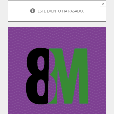
×
ESTE EVENTO HA PASADO.
Actividades
La Boletina
Blog
Recursos
Súmate