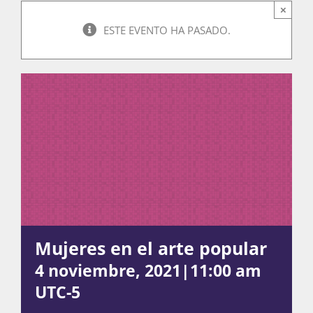
×
ESTE EVENTO HA PASADO.
Actividades
La Boletina
Blog
Recursos
Mujeres en el arte popular
4 noviembre, 2021|11:00 am
Súmate
UTC-5