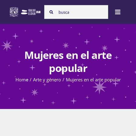
Skip
Search
to
Toggle
for:
content
Naviga
Inicio
Mujeres en el arte
Nosotras
popular
Home
Arte y género
Mujeres en el arte popular
Programas
Atención de la violencia de género
Cursos