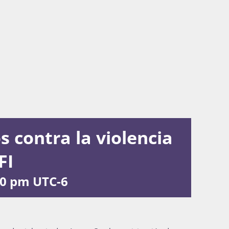
 contra la violencia
FI
00 pm
UTC-6