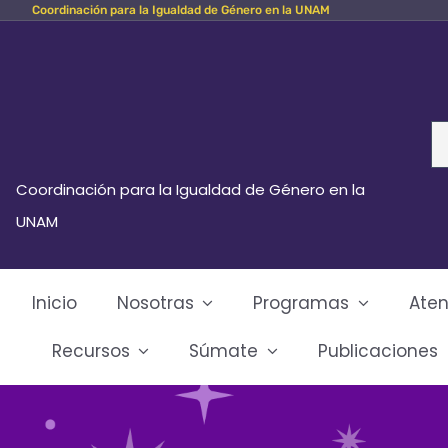
Coordinación para la Igualdad de Género en la UNAM
Skip
to
content
Se
fo
Coordinación para la Igualdad de Género en la
UNAM
Inicio
Nosotras
Programas
Aten
Recursos
Súmate
Publicaciones