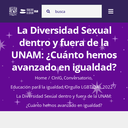
Skip
Search
to
Toggle
for:
content
Naviga
La Diversidad Sexual
Inicio
dentro y fuera de la
UNAM: ¿Cuánto hemos
Nosotras
avanzado en igualdad?
Home
CInIG
Conversatorio
Programas
Educación para la igualdad
Orgullo LGBTIQA+ 2022
La Diversidad Sexual dentro y fuera de la UNAM:
Atención de la violencia de género
¿Cuánto hemos avanzado en igualdad?
Cursos