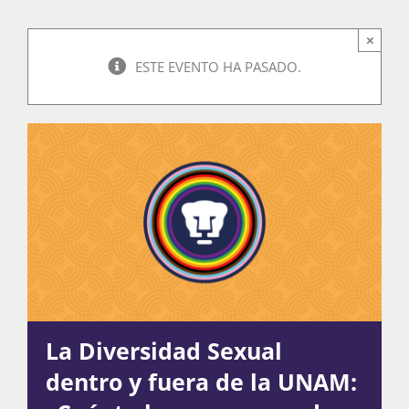
×
Actividades
ESTE EVENTO HA PASADO.
La Boletina
Blog
Recursos
La Diversidad Sexual
Súmate
dentro y fuera de la UNAM: