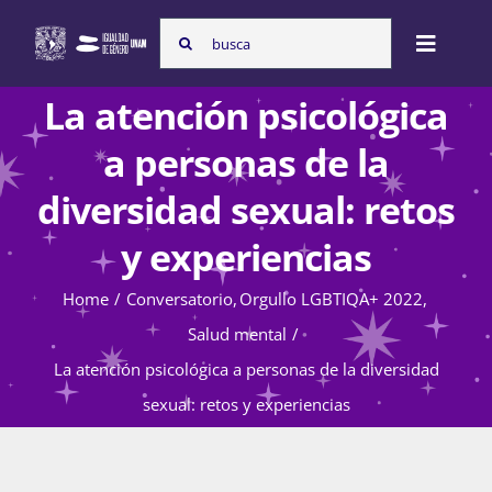
Skip
Search
to
Toggle
for:
content
Naviga
La atención psicológica
Inicio
a personas de la
diversidad sexual: retos
Nosotras
y experiencias
Home
Conversatorio
Orgullo LGBTIQA+ 2022
Programas
Salud mental
La atención psicológica a personas de la diversidad
Atención de la violencia de género
sexual: retos y experiencias
Cursos