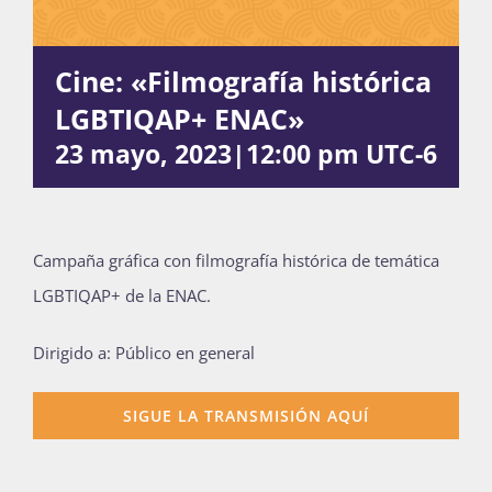
Cine: «Filmografía histórica
Actividades
LGBTIQAP+ ENAC»
23 mayo, 2023|12:00 pm
UTC-6
La Boletina
Blog
Campaña gráfica con filmografía histórica de temática
LGBTIQAP+ de la ENAC.
Recursos
Dirigido a: Público en general
SIGUE LA TRANSMISIÓN AQUÍ
Súmate