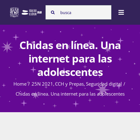
Skip
Search
to
Toggle
for:
content
Naviga
Inicio
Chidas en línea. Una
internet para las
Nosotras
adolescentes
Home
25N 2021
CCH y Prepas
Seguridad digital
Programas
Chidas en línea. Una internet para las adolescentes
Atención de la violencia de género
Cursos