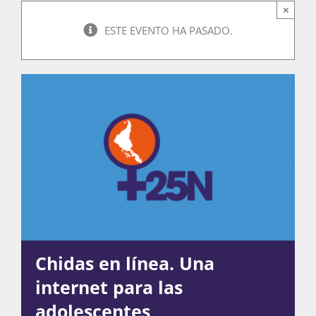
×
ESTE EVENTO HA PASADO.
Actividades
La Boletina
Blog
Recursos
Chidas en línea. Una
Súmate
internet para las
adolescentes