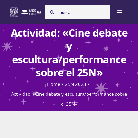
Skip
Search
to
Toggle
for:
content
Naviga
Actividad: «Cine debate
Inicio
y
escultura/performance
Nosotras
sobre el 25N»
Home
25N 2023
Programas
Actividad: «Cine debate y escultura/performance sobre
el 25N»
Atención de la violencia de género
Cursos