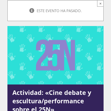
×
ESTE EVENTO HA PASADO.
Actividades
La Boletina
Blog
Recursos
Actividad: «Cine debate y
Súmate
escultura/performance
sobre el 25N»