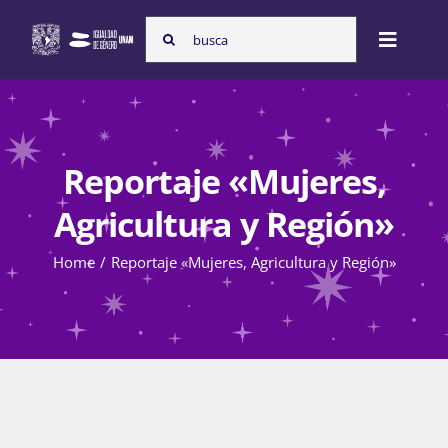
Skip
Search
to
Toggle
for:
content
Naviga
Inicio
Reportaje «Mujeres,
Nosotras
Agricultura y Región»
Home
Reportaje «Mujeres, Agricultura y Región»
Programas
Atención de la violencia de género
Cursos