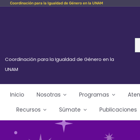
Coordinación para la Igualdad de Género en la UNAM
Skip
to
content
Se
fo
Coordinación para la Igualdad de Género en la
UNAM
Inicio
Nosotras
Programas
Aten
Recursos
Súmate
Publicaciones