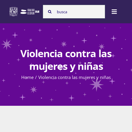
Skip
Search
to
Toggle
for:
content
Naviga
Inicio
Violencia contra las
Nosotras
mujeres y niñas
Home
Violencia contra las mujeres y niñas
Programas
Atención de la violencia de género
Cursos