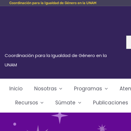
Coordinación para la Igualdad de Género en la UNAM
Skip
to
content
Se
fo
Coordinación para la Igualdad de Género en la
UNAM
Inicio
Nosotras
Programas
Aten
Recursos
Súmate
Publicaciones