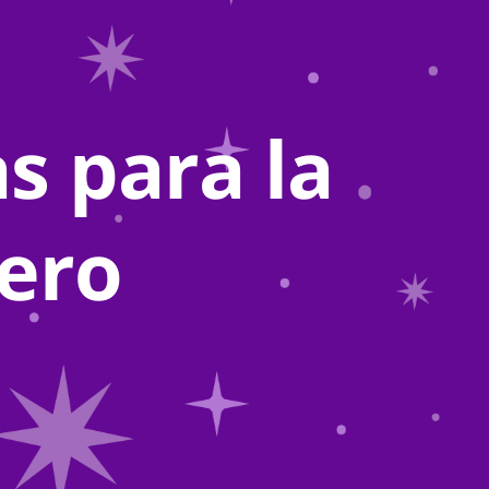
as para la
ero