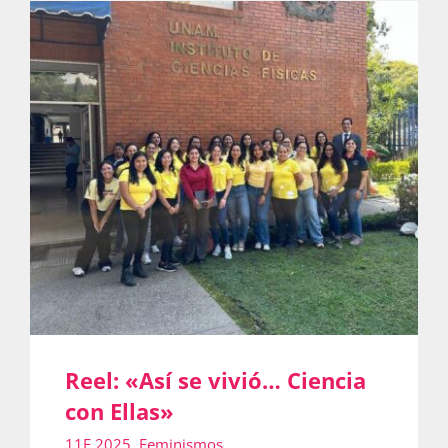
Actividades
La Boletina
Blog
Recursos
Reel: «Así se vivió… Ciencia
Súmate
con Ellas»
11F 2025
,
Feminismos