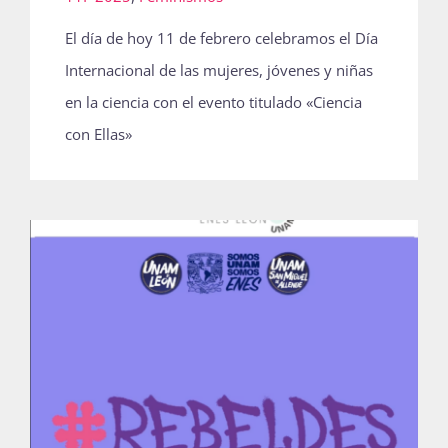
Publicaciones
El día de hoy 11 de febrero celebramos el Día
Internacional de las mujeres, jóvenes y niñas
en la ciencia con el evento titulado «Ciencia
Bienvenida generación 2027-1
con Ellas»