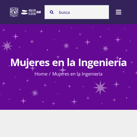
Skip
Search
to
Toggle
for:
content
Naviga
Inicio
Mujeres en la Ingeniería
Nosotras
Home
Mujeres en la Ingeniería
Programas
Atención de la violencia de género
Cursos