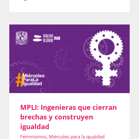
MPLI: Ingenieras que cierran
brechas y construyen
igualdad
Feminismos
,
Miércoles para la igualdad