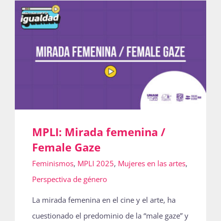
Actividades
La Boletina
Blog
MPLI: Mirada femenina /
Female Gaze
Recursos
Feminismos
,
MPLI 2025
,
Mujeres en las artes
,
Perspectiva de género
Súmate
La mirada femenina en el cine y el arte, ha
cuestionado el predominio de la “male gaze” y