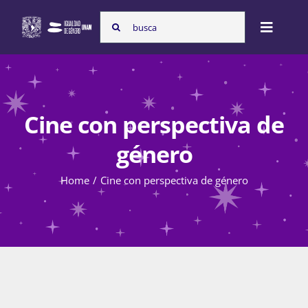
Skip
Search
to
Toggle
for:
content
Naviga
Inicio
Cine con perspectiva de
Nosotras
género
Home
Cine con perspectiva de género
Programas
Atención de la violencia de género
Cursos