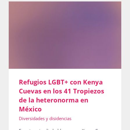
Refugios LGBT+ con Kenya
Cuevas en los 41 Tropiezos
de la heteronorma en
México
Diversidades y disidencias