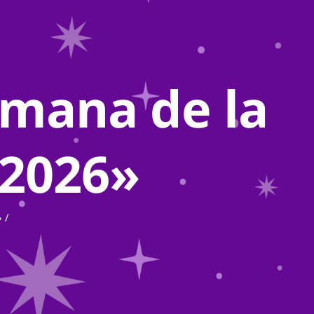
mana de la
 2026»
»