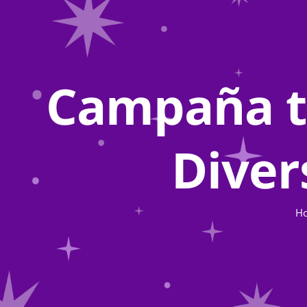
Campaña t
Diver
H