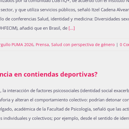
izados por la comunidad LGBTIQ+, de acuerdo con el Instituto Naci
ctor, y que utiliza servicios públicos, señaló Itzel Cadena Alvea
clo de conferencias Salud, identidad y medicina: Diversidades sex
(SUHFECIM), añadió que en Brasil, de
[...]
rgullo PUMA 2026
,
Prensa
,
Salud con perspectiva de género
|
0 C
encia en contiendas deportivas?
la interacción de factores psicosociales (identidad social exace
 euforia y alteran el comportamiento colectivo: podrían detonar 
elgado, académica de la Facultad de Psicología, señaló que las act
 individuales y colectivos; por ejemplo, desde el sentido de iden