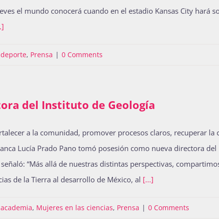
jueves el mundo conocerá cuando en el estadio Kansas City hará s
.]
 deporte
,
Prensa
|
0 Comments
ora del Instituto de Geología
alecer a la comunidad, promover procesos claros, recuperar la c
, Blanca Lucía Prado Pano tomó posesión como nueva directora del 
señaló: “Más allá de nuestras distintas perspectivas, compartimos
ias de la Tierra al desarrollo de México, al
[...]
a academia
,
Mujeres en las ciencias
,
Prensa
|
0 Comments