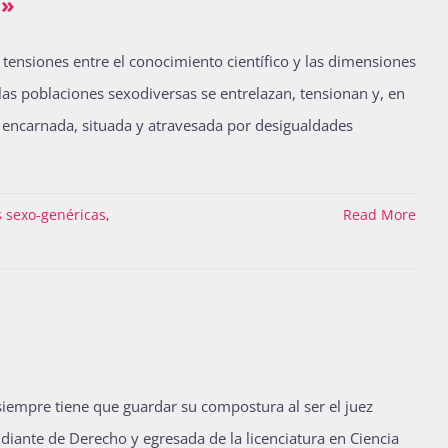
n»
 tensiones entre el conocimiento científico y las dimensiones
 las poblaciones sexodiversas se entrelazan, tensionan y, en
 encarnada, situada y atravesada por desigualdades
s sexo-genéricas
,
Read More
iempre tiene que guardar su compostura al ser el juez
udiante de Derecho y egresada de la licenciatura en Ciencia