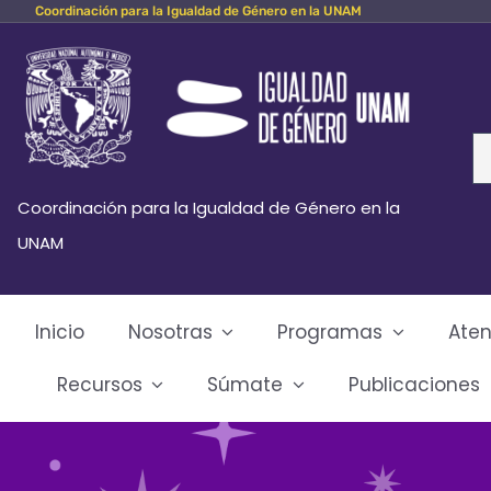
Coordinación para la Igualdad de Género en la UNAM
Skip
to
content
Se
fo
Coordinación para la Igualdad de Género en la
UNAM
Inicio
Nosotras
Programas
Aten
Recursos
Súmate
Publicaciones