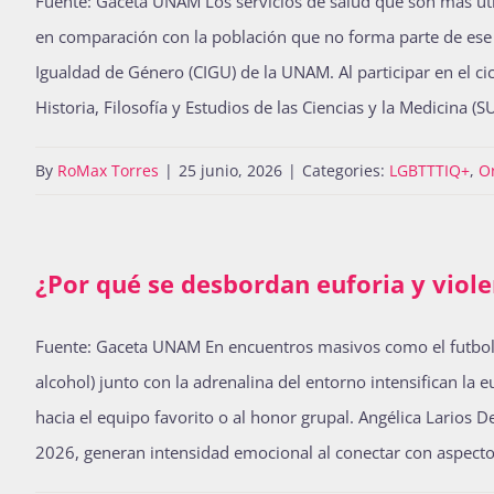
Fuente: Gaceta UNAM Los servicios de salud que son más util
en comparación con la población que no forma parte de ese se
Igualdad de Género (CIGU) de la UNAM. Al participar en el ci
Historia, Filosofía y Estudios de las Ciencias y la Medicina 
By
RoMax Torres
|
25 junio, 2026
|
Categories:
LGBTTTIQ+
,
O
¿Por qué se desbordan euforia y viol
Fuente: Gaceta UNAM En encuentros masivos como el futbol, 
alcohol) junto con la adrenalina del entorno intensifican la
hacia el equipo favorito o al honor grupal. Angélica Larios D
2026, generan intensidad emocional al conectar con aspectos