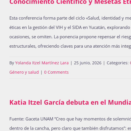
Conocimiento Científico y Mesetas Étn
Esta conferencia forma parte del ciclo «Salud, identidad y m
éticas en la gestión del VIH y el SIDA en Yucatán, explorand
ocasiones, se omiten. La ponencia propone repensar el ries
estructurales, ofreciendo claves para una atención más integ
By
Yolanda Itzel Martínez Lara
|
25 junio, 2026
|
Categories:
Género y salud
|
0 Comments
Katia Itzel García debuta en el Mundi
Fuente: Gaceta UNAM “Creo que hay momentos de solemnidad, 
dentro de la cancha, pero claro que también disfrutamos”: es 