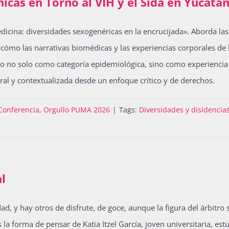
icas en Torno al VIH y el Sida en Yucatá
edicina: diversidades sexogenéricas en la encrucijada». Aborda las
o cómo las narrativas biomédicas y las experiencias corporales de
go no solo como categoría epidemiológica, sino como experiencia
ral y contextualizada desde un enfoque crítico y de derechos.
Conferencia
,
Orgullo PUMA 2026
|
Tags:
Diversidades y disidencia
al
y hay otros de disfrute, de goce, aunque la figura del árbitro s
la forma de pensar de Katia Itzel García, joven universitaria, est