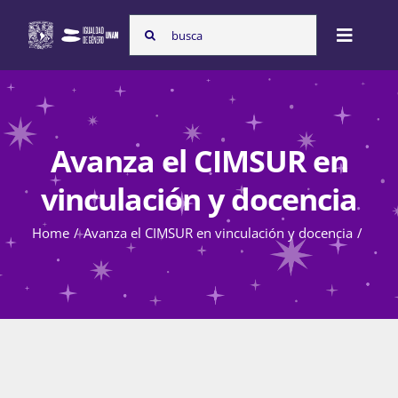
Skip
Search
to
Toggle
for:
content
Naviga
Inicio
Avanza el CIMSUR en
Nosotras
vinculación y docencia
Home
Avanza el CIMSUR en vinculación y docencia
Programas
Atención de la violencia de género
Cursos