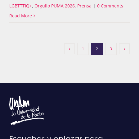
LGBTTTIQ+
,
Orgullo PUMA 2026
,
Prensa
|
0 Comments
Read More
1
2
3
Escuchar y enlazar para