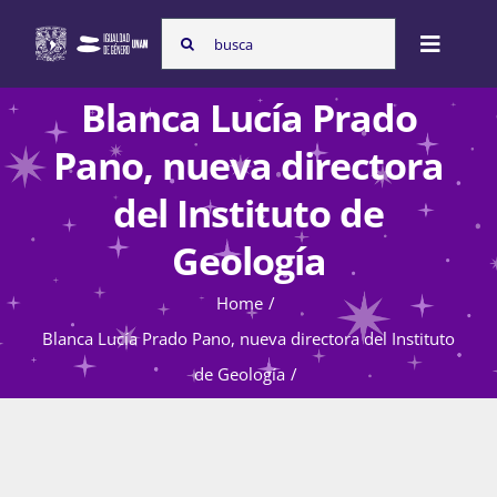
Skip
Search
to
Toggle
for:
content
Naviga
Blanca Lucía Prado
Inicio
Pano, nueva directora
del Instituto de
Nosotras
Geología
Home
Programas
Blanca Lucía Prado Pano, nueva directora del Instituto
de Geología
Atención de la violencia de género
Cursos