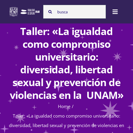
Skip
Search
to
Toggle
for:
content
Naviga
Taller: «La igualdad
Inicio
como compromiso
universitario:
Nosotras
diversidad, libertad
sexual y prevención de
Programas
violencias en la UNAM»
Atención de la violencia de género
Home
Taller: «La igualdad como compromiso universitario:
diversidad, libertad sexual y prevención de violencias en
Cursos