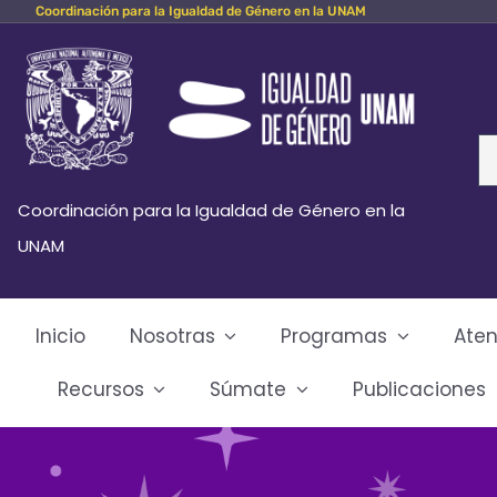
Coordinación para la Igualdad de Género en la UNAM
Skip
to
content
Se
fo
Coordinación para la Igualdad de Género en la
UNAM
Inicio
Nosotras
Programas
Aten
Recursos
Súmate
Publicaciones