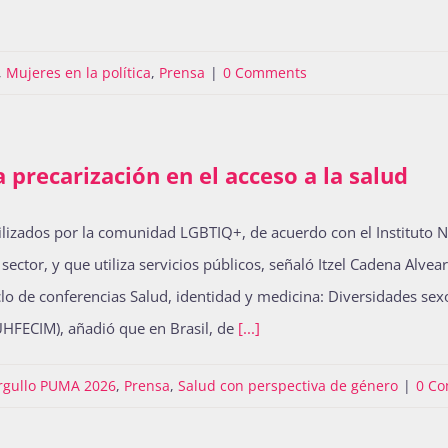
,
Mujeres en la política
,
Prensa
|
0 Comments
 precarización en el acceso a la salud
izados por la comunidad LGBTIQ+, de acuerdo con el Instituto Naci
ctor, y que utiliza servicios públicos, señaló Itzel Cadena Alvea
clo de conferencias Salud, identidad y medicina: Diversidades sex
(SUHFECIM), añadió que en Brasil, de
[...]
rgullo PUMA 2026
,
Prensa
,
Salud con perspectiva de género
|
0 C