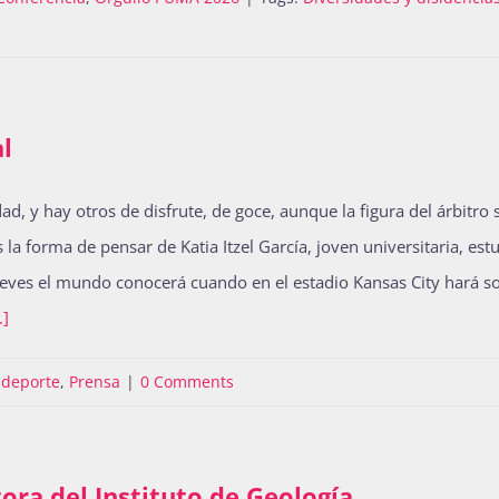
al
y hay otros de disfrute, de goce, aunque la figura del árbitro s
la forma de pensar de Katia Itzel García, joven universitaria, est
jueves el mundo conocerá cuando en el estadio Kansas City hará s
.]
 deporte
,
Prensa
|
0 Comments
ora del Instituto de Geología