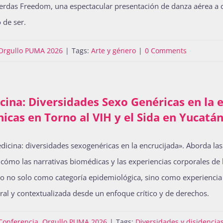
 pierdas Freedom, una espectacular presentación de danza aérea a
 de ser.
Orgullo PUMA 2026
|
Tags:
Arte y género
|
0 Comments
ina: Diversidades Sexo Genéricas en la e
icas en Torno al VIH y el Sida en Yucatá
edicina: diversidades sexogenéricas en la encrucijada». Aborda las
o cómo las narrativas biomédicas y las experiencias corporales de
go no solo como categoría epidemiológica, sino como experiencia
ral y contextualizada desde un enfoque crítico y de derechos.
Conferencia
,
Orgullo PUMA 2026
|
Tags:
Diversidades y disidencia