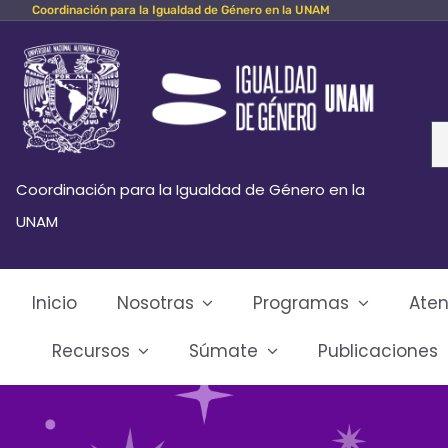
Coordinación para la Igualdad de Género en la UNAM
Skip
to
content
Se
fo
Coordinación para la Igualdad de Género en la
UNAM
Inicio
Nosotras
Programas
Aten
Recursos
Súmate
Publicaciones