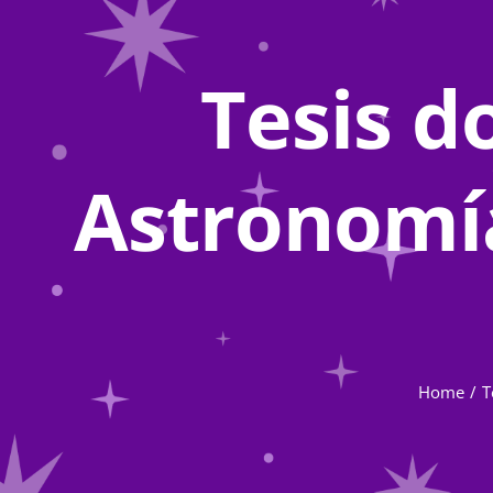
Tesis d
Astronomía
Home
T