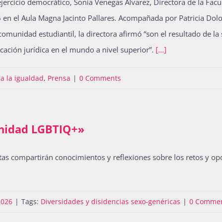
jercicio democrático, Sonia Venegas Álvarez, Directora de la Fa
en el Aula Magna Jacinto Pallares. Acompañada por Patricia Dolor
omunidad estudiantil, la directora afirmó “son el resultado de la
ucación jurídica en el mundo a nivel superior”.
[...]
a la igualdad
,
Prensa
|
0 Comments
unidad LGBTIQ+»
tas compartirán conocimientos y reflexiones sobre los retos y op
2026
|
Tags:
Diversidades y disidencias sexo-genéricas
|
0 Comme