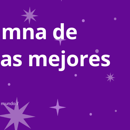
lumna de
las mejores
el mundo