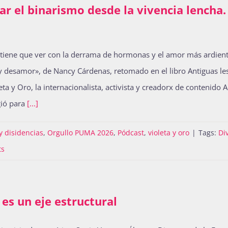
nar el binarismo desde la vivencia lench
 tiene que ver con la derrama de hormonas y el amor más ardiente
esamor», de Nancy Cárdenas, retomado en el libro Antiguas lesbi
eta y Oro, la internacionalista, activista y creadorx de contenido 
gió para
[...]
y disidencias
,
Orgullo PUMA 2026
,
Pódcast
,
violeta y oro
|
Tags:
Di
ts
 es un eje estructural