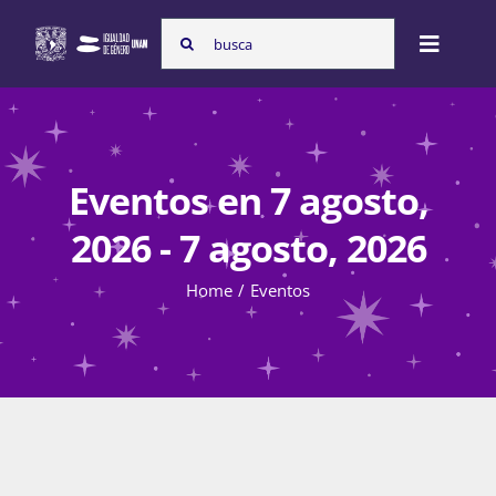
Skip
Search
to
Toggle
for:
content
Naviga
Inicio
Eventos en 7 agosto,
Nosotras
2026 - 7 agosto, 2026
Home
Eventos
Programas
Atención de la violencia de género
Cursos