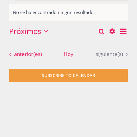
Eventos
No se ha encontrado ningún resultado.
Notice
Actividades
Próximos
Nav
Buscar
Búsqueda
Lista
Seleccionar
de
Show
y
fecha.
La Boletina
vist
Filters
Eventos
Eventos
anterior(es)
Hoy
siguiente(s)
navegació
de
Eve
de
Blog
SUBSCRIBE TO CALENDAR
vistas
de
Recursos
Eventos
Súmate