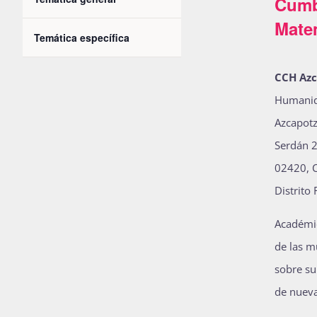
Cumb
Open
the
filter
clave.
Eventos
Mate
Temática específica
form
Open
filter
inputs
CCH Azc
will
Humanida
cause
Azcapotz
the
Serdán 2
list
02420, C
of
Distrito
events
to
Académica
refresh
de las m
with
sobre su
the
de nueva
filtered