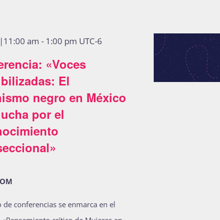
5|11:00 am
-
1:00 pm
UTC-6
erencia: «Voces
ibilizadas: El
nismo negro en México
lucha por el
nocimiento
seccional»
OOM
lo de conferencias se enmarca en el