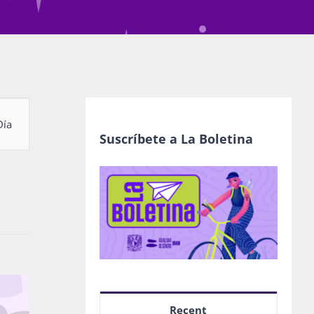
egación
Día
Suscríbete a La Boletina
as
nto
Recent