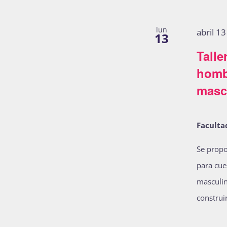
results.
lun
abril 1
13
Talle
homb
masc
Faculta
Se propo
para cue
masculin
construir