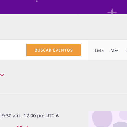
Nav
Lista
Mes
BUSCAR EVENTOS
de
vist
de
Eve
3|9:30 am
-
12:00 pm
UTC-6