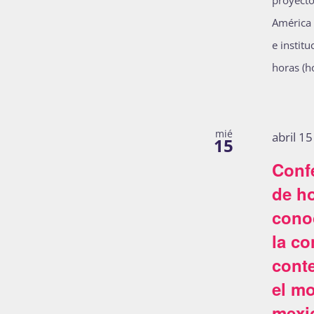
proyecto
América 
e instit
horas (h
mié
abril 1
15
Conf
de ho
cono
la co
conte
el mo
mexi