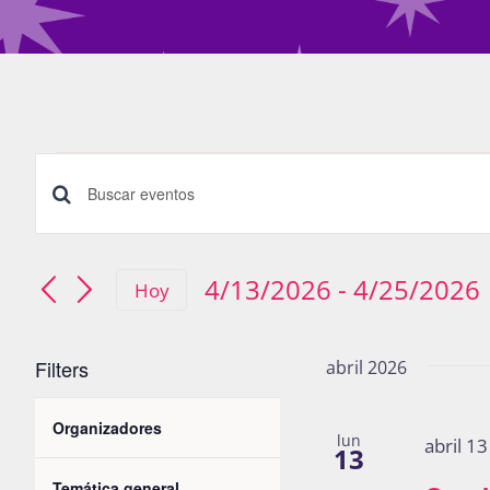
Eventos
Búsqueda
Introduce
la
y
palabra
4/13/2026
 - 
4/25/2026
Hoy
navegació
Seleccionar
clave.
fecha.
Busca
de
Filters
abril 2026
Eventos
Changing
vistas
para
Organizadores
Open
lun
abril 1
any
13
la
filter
de
of
Temática general
palabra