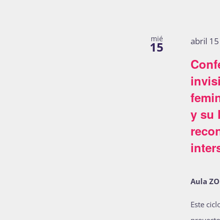
mié
abril 1
15
Conf
invis
femi
y su 
reco
inter
Aula Z
Este cic