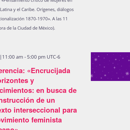
 «Pensamiento crítico de Mujeres en
Latina y el Caribe. Orígenes, diálogos
ucionalización 1870-1970». A las 11
ora de la Ciudad de México).
5|11:00 am
-
5:00 pm
UTC-6
erencia: «Encrucijada
rizontes y
cimientos: en busca de
nstrucción de un
xto interseccional para
vimiento feminista
cano»