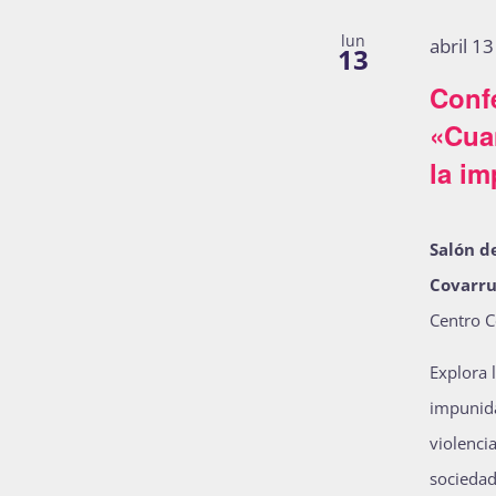
lun
abril 1
13
Confe
«Cua
la im
Salón d
Covarr
Centro C
Explora l
impunida
violencia
sociedad