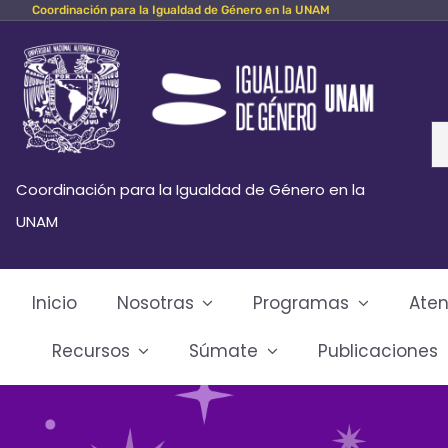
Coordinación para la Igualdad de Género en la UNAM
Skip
to
content
Se
fo
Coordinación para la Igualdad de Género en la
UNAM
Inicio
Nosotras
Programas
Aten
Recursos
Súmate
Publicaciones