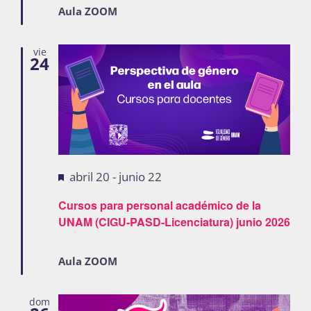
Aula ZOOM
vie
24
Destacadas
abril 20
-
junio 22
Cursos para personal académico de la
UNAM (CIGU-PASD-Licenciatura) junio 2026
Aula ZOOM
dom