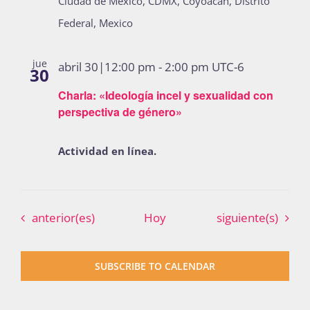
Ciudad de México, CDMX, Coyoacan, Distrito
Federal, Mexico
jue
abril 30|12:00 pm
-
2:00 pm
UTC-6
30
Charla: «Ideología incel y sexualidad con
perspectiva de género»
Actividad en línea.
Eventos
Eventos
anterior(es)
Hoy
siguiente(s)
SUBSCRIBE TO CALENDAR