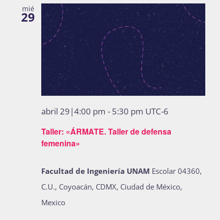
mié
29
abril 29|4:00 pm
-
5:30 pm
UTC-6
Taller: «ÁRMATE. Taller de defensa
femenina»
Facultad de Ingeniería UNAM
Escolar 04360,
C.U., Coyoacán, CDMX, Ciudad de México,
Mexico