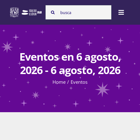
Skip
Search
to
Toggle
for:
content
Naviga
Inicio
Eventos en 6 agosto,
Nosotras
2026 - 6 agosto, 2026
Home
Eventos
Programas
Atención de la violencia de género
Cursos