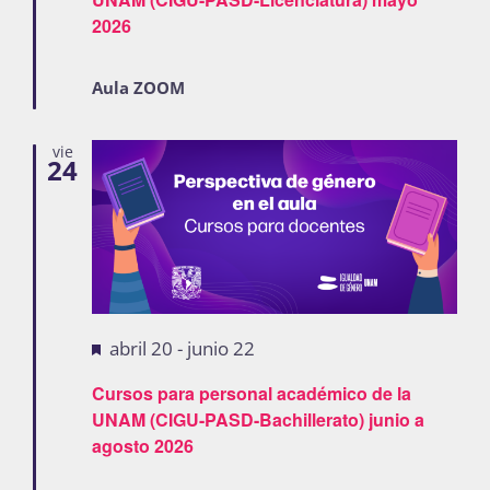
2026
Aula ZOOM
vie
24
Destacadas
abril 20
-
junio 22
Cursos para personal académico de la
UNAM (CIGU-PASD-Bachillerato) junio a
agosto 2026