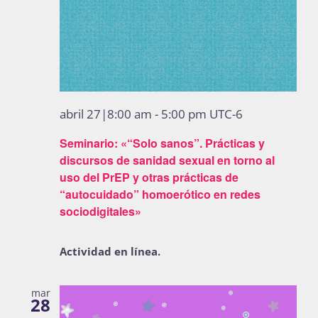
abril 27|8:00 am
-
5:00 pm
UTC-6
Seminario: «“Solo sanos”. Prácticas y
discursos de sanidad sexual en torno al
uso del PrEP y otras prácticas de
“autocuidado” homoerótico en redes
sociodigitales»
Actividad en línea.
mar
28