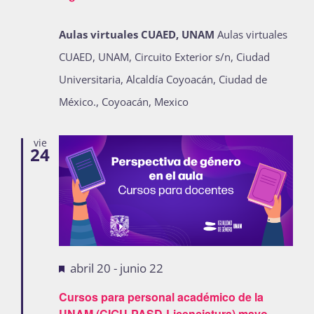
Publicaciones
Aulas virtuales CUAED, UNAM
Aulas virtuales
CUAED, UNAM, Circuito Exterior s/n, Ciudad
Bienvenida generación 2027-1
Universitaria, Alcaldía Coyoacán, Ciudad de
México., Coyoacán, Mexico
vie
24
Destacadas
abril 20
-
junio 22
Cursos para personal académico de la
UNAM (CIGU-PASD-Licenciatura) mayo