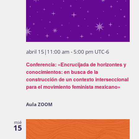
abril 15|11:00 am
-
5:00 pm
UTC-6
Conferencia: «Encrucijada de horizontes y
conocimientos: en busca de la
construcción de un contexto interseccional
para el movimiento feminista mexicano»
Aula ZOOM
mié
15