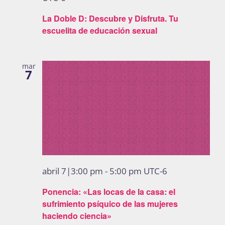
La Doble D: Descubre y Disfruta. Tu
escuelita de educación sexual
mar
7
abril 7|3:00 pm
-
5:00 pm
UTC-6
Ponencia: «Las locas de la casa: el
sufrimiento psíquico de las mujeres
haciendo ciencia»