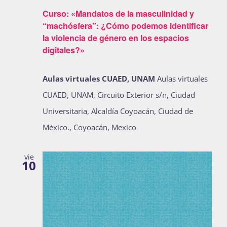
Curso: «Mandatos de la masculinidad y
“machósfera”: ¿Cómo podemos identificar
la violencia de género en los espacios
digitales?»
Aulas virtuales CUAED, UNAM
Aulas virtuales
CUAED, UNAM, Circuito Exterior s/n, Ciudad
Universitaria, Alcaldía Coyoacán, Ciudad de
México., Coyoacán, Mexico
vie
10