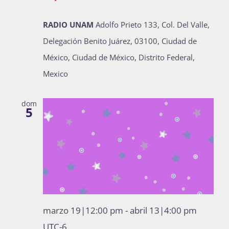
Publicaciones
RADIO UNAM
Adolfo Prieto 133, Col. Del Valle,
Delegación Benito Juárez, 03100, Ciudad de
Bienvenida generación 2027-1
México, Ciudad de México, Distrito Federal,
Mexico
dom
5
marzo 19|12:00 pm
-
abril 13|4:00 pm
UTC-6