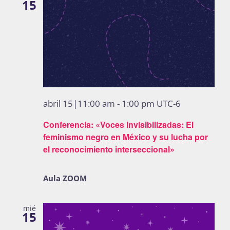
15
abril 15|11:00 am
-
1:00 pm
UTC-6
Conferencia: «Voces invisibilizadas: El
feminismo negro en México y su lucha por
el reconocimiento interseccional»
Aula ZOOM
mié
15