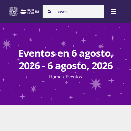
Skip
Search
to
Toggle
for:
content
Naviga
Inicio
Eventos en 6 agosto,
Nosotras
2026 - 6 agosto, 2026
Home
Eventos
Programas
Atención de la violencia de género
Cursos