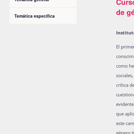
Curs
Open
the
filter
clave.
Eventos
de gé
Temática específica
form
Open
filter
inputs
Institut
will
cause
El prime
the
conocimi
list
como her
of
sociales,
events
crítica d
to
cuestion
refresh
evidentes
with
que apli
the
este cam
filtered
género ti