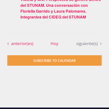
del STUNAM. Una conversación con
Publicaciones
Floriella Garrido y Laura Palomares.
Integrantes del CIDEG del STUNAM
Bienvenida generación 2027-1
Eventos
Eventos
anterior(es)
Hoy
siguiente(s)
SUBSCRIBE TO CALENDAR