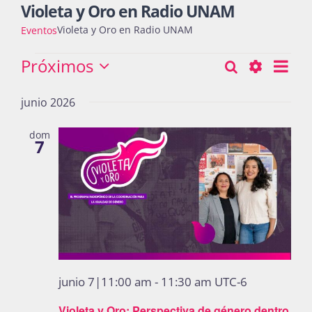
Violeta y Oro en Radio UNAM
Violeta y Oro en Radio UNAM
Eventos
Actividades
Eventos
Próximos
Nav
Buscar
Búsqueda
Lista
Seleccionar
de
Show
y
fecha.
junio 2026
vist
La Boletina
Filters
navegació
de
dom
7
Eve
de
Blog
vistas
de
Recursos
Eventos
Súmate
junio 7|11:00 am
-
11:30 am
UTC-6
Violeta y Oro: Perspectiva de género dentro