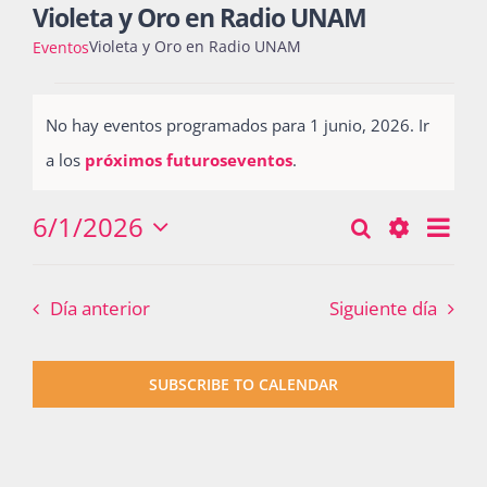
Violeta y Oro en Radio UNAM
Violeta y Oro en Radio UNAM
Eventos
Actividades
Eventos
No hay eventos programados para 1 junio, 2026. Ir
for
Notice
a los
próximos futuroseventos
.
La Boletina
1
junio,
6/1/2026
Nav
Buscar
Búsqueda
Día
Seleccionar
2026
Blog
de
Show
y
fecha.
vist
Filters
Día anterior
Siguiente día
navegació
de
Recursos
Eve
de
SUBSCRIBE TO CALENDAR
vistas
Súmate
de
Eventos