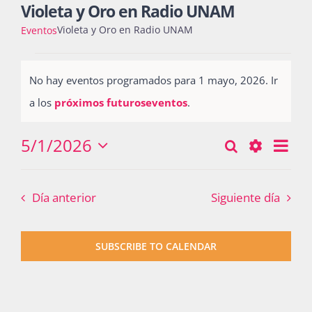
Violeta y Oro en Radio UNAM
Violeta y Oro en Radio UNAM
Eventos
Actividades
Eventos
No hay eventos programados para 1 mayo, 2026. Ir
for
Notice
a los
próximos futuroseventos
.
La Boletina
1
mayo,
5/1/2026
Nav
Buscar
Búsqueda
Día
Seleccionar
2026
Blog
de
Show
y
fecha.
vist
Filters
Día anterior
Siguiente día
navegació
de
Recursos
Eve
de
SUBSCRIBE TO CALENDAR
vistas
Súmate
de
Eventos