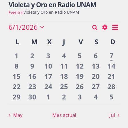
Violeta y Oro en Radio UNAM
Violeta y Oro en Radio UNAM
Eventos
Actividades
Eventos
6/1/2026
Nav
Buscar
Búsqueda
Mes
Seleccionar
de
Show
Calendario
L
LUNES
M
MARTES
X
MIÉRCOLES
J
JUEVES
V
VIERNES
S
SÁBADO
D
DO
y
fecha.
vist
La Boletina
Filters
de
navegació
de
0
0
0
0
0
0
1
1
2
3
4
5
6
7
Eventos
Eve
de
even
eventos
eventos
eventos
eventos
eventos
eventos
0
0
0
0
0
0
0
8
9
10
11
12
13
14
Blog
vistas
eventos
eventos
eventos
eventos
eventos
eventos
event
0
0
0
0
0
0
0
15
16
17
18
19
20
21
de
eventos
eventos
eventos
eventos
eventos
eventos
event
0
0
0
0
0
0
0
22
23
24
25
26
27
28
Recursos
Eventos
eventos
eventos
eventos
eventos
eventos
eventos
event
0
0
0
0
0
0
0
29
30
1
2
3
4
5
eventos
eventos
eventos
eventos
eventos
eventos
even
Súmate
May
Mes actual
Jul