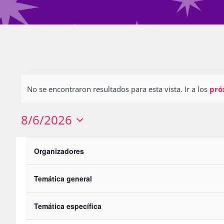
Eventos
No se encontraron resultados para esta vista. Ir a los
pró
Notice
8/6/2026
Seleccionar
Filters
L
LUNES
M
MARTES
Calendario
fecha.
Changing
Organizadores
any
0
0
27
28
de
of
Temática general
eventos
eventos
0
0
3
4
Eventos
the
eventos
eventos
0
0
10
11
Temática específica
form
eventos
eventos
0
0
17
18