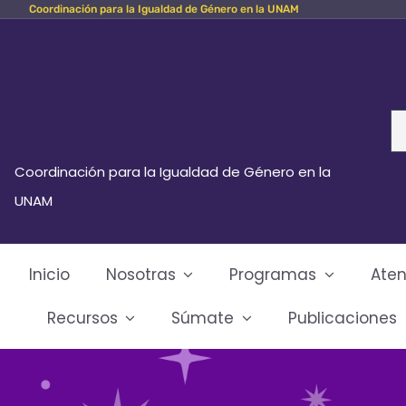
Coordinación para la Igualdad de Género en la UNAM
Skip
to
content
Se
fo
Coordinación para la Igualdad de Género en la
UNAM
Inicio
Nosotras
Programas
Aten
Recursos
Súmate
Publicaciones