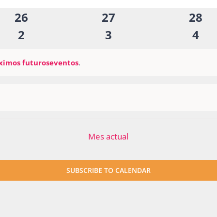
eventos
eventos
even
0
0
0
26
27
28
eventos
eventos
even
0
0
0
2
3
4
eventos
eventos
eve
ximos futuroseventos
.
Mes actual
SUBSCRIBE TO CALENDAR