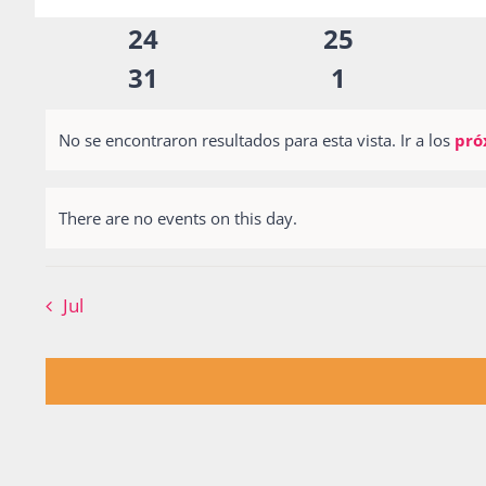
inputs
eventos
eventos
0
0
24
25
will
eventos
eventos
0
0
cause
31
1
the
eventos
eventos
list
No se encontraron resultados para esta vista. Ir a los
pró
Notice
of
events
There are no events on this day.
Notice
to
refresh
Jul
with
the
filtered
results.